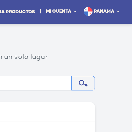
PANAMA
|
MI CUENTA
RA PRODUCTOS
Iniciar Sesión
Regístrese como Persona
Regístrese como Negocio
 un solo lugar