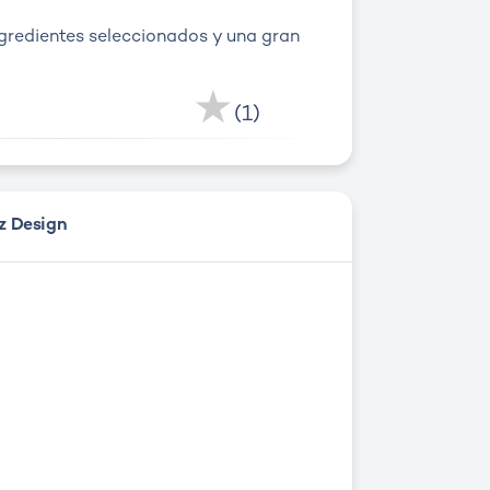
gredientes seleccionados y una gran
Me Gusta
(1)
z Design