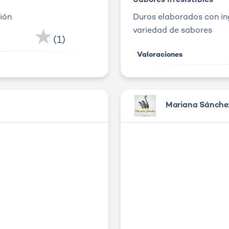
Sabores irresistibles
ión
Duros elaborados con in
variedad de sabores
Me Gusta
(1)
Valoraciones
Mariana Sánche