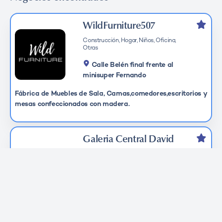
WildFurniture507
Construcción, Hogar, Niños, Oficina,
Otras
Calle Belén final frente al
minisuper Fernando
Fábrica de Muebles de Sala, Camas,comedores,escritorios y
mesas confeccionados con madera.
Galeria Central David
Alimentos y Bebidas, Banca / Seguros,
Oficina, Ropa y Calzado, Servicios
Públicos
Ave 1era y 2da Oeste, David,
Chiriqui, Panama
Tiendas de ropa y accesorios, calzado, salones de belleza,