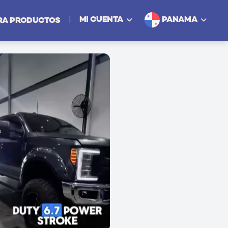
PANAMA
|
MI CUENTA
RA PRODUCTOS
Iniciar Sesión
Regístrese como Persona
Regístrese como Negocio