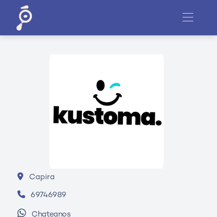
Capira
69746989
Chateanos