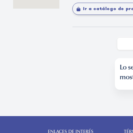
Ir a catálogo de p
Lo s
most
ENLACES DE INTERÉS
TÉR