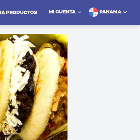
PANAMA
|
MI CUENTA
RA PRODUCTOS
Iniciar Sesión
Regístrese como Persona
Regístrese como Negocio