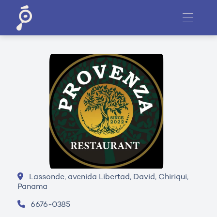
Lassonde, avenida Libertad, David, Chiriqui,
Panama
6676-0385